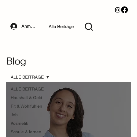
Anmelden
Alle Beiträge
Blog
ALLE BEITRÄGE
ALLE BEITRÄGE
Haushalt & Geld
Fit & Wohlfühlen
Job
Kosmetik
Schule & lernen