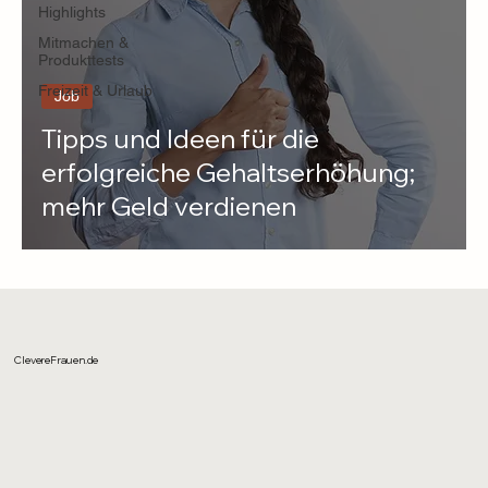
Highlights
Mitmachen &
Produkttests
Freizeit & Urlaub
Job
Tipps und Ideen für die
erfolgreiche Gehaltserhöhung;
mehr Geld verdienen
ClevereFrauen.de