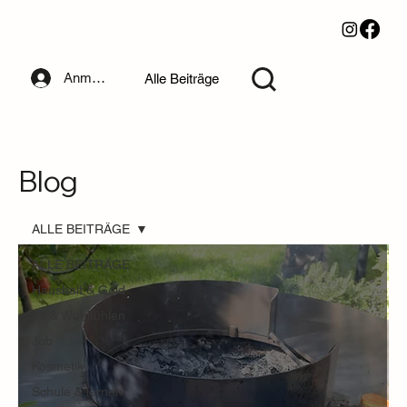
Anmelden
Alle Beiträge
Blog
ALLE BEITRÄGE
ALLE BEITRÄGE
Haushalt & Geld
Fit & Wohlfühlen
Job
Kosmetik
Schule & lernen