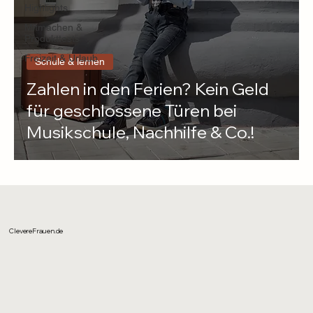
Highlights
Mitmachen &
Produkttests
Freizeit & Urlaub
Schule & lernen
Zahlen in den Ferien? Kein Geld
für geschlossene Türen bei
Musikschule, Nachhilfe & Co.!
ClevereFrauen.de