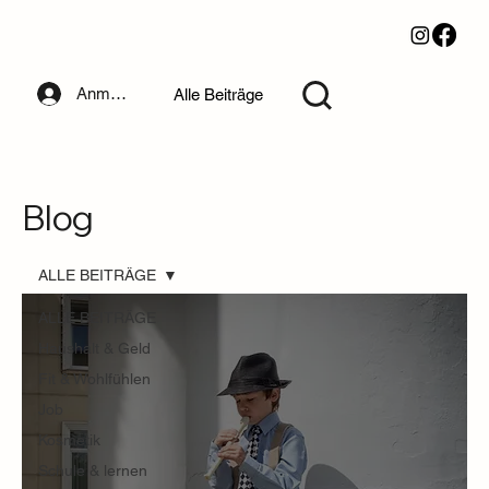
Anmelden
Alle Beiträge
Blog
ALLE BEITRÄGE
ALLE BEITRÄGE
Haushalt & Geld
Fit & Wohlfühlen
Job
Kosmetik
Schule & lernen