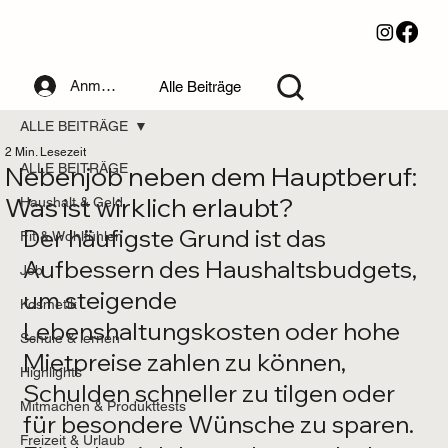
Anmelden
Alle Beiträge
ALLE BEITRÄGE
2 Min. Lesezeit
Nebenjob neben dem Hauptberuf:
ALLE BEITRÄGE
Was ist wirklich erlaubt?
Haushalt & Geld
Der häufigste Grund ist das 
Fit & Wohlfühlen
Aufbessern des Haushaltsbudgets, 
Job
um steigende 
Kosmetik
Lebenshaltungskosten oder hohe 
Schule & lernen
Mietpreise zahlen zu können, 
Highlights
Schulden schneller zu tilgen oder 
Mitmachen & Produkttests
für besondere Wünsche zu sparen. 
Freizeit & Urlaub