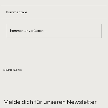
Kommentare
Kommentar verfassen...
Familie und Job vereinen: Als
Tagesmutter oder Tagesvater
durchstarten
ClevereFrauen.de
Melde dich für unseren Newsletter 